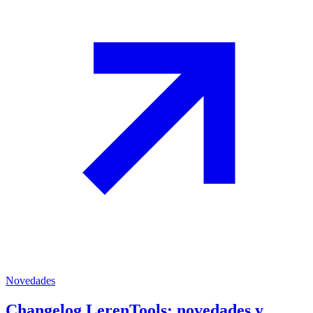
Novedades
Changelog LerenTools: novedades y