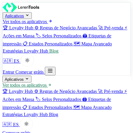
Aplicativos
Ver todos os aplicativos
🏆
Loyalty Hub
⚙️
Regras de Negócio Avançadas
🚀
Pré-venda
⚡
Ações em Massa
🏷️
Selos Personalizados
🖨️
Etiquetas de
impressão
📋
Estados Personalizados
🗺️
Mapa Avançado
Estratégias
Loyalty Hub
Blog
🇦🇷 ES
Entrar
Começar grátis
Aplicativos
Ver todos os aplicativos
🏆
Loyalty Hub
⚙️
Regras de Negócio Avançadas
🚀
Pré-venda
⚡
Ações em Massa
🏷️
Selos Personalizados
🖨️
Etiquetas de
impressão
📋
Estados Personalizados
🗺️
Mapa Avançado
Estratégias
Loyalty Hub
Blog
🇦🇷 ES
Começar grátis