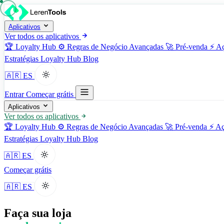
Aplicativos
Ver todos os aplicativos
🏆
Loyalty Hub
⚙️
Regras de Negócio Avançadas
🚀
Pré-venda
⚡
Aç
Estratégias
Loyalty Hub
Blog
🇦🇷 ES
Entrar
Começar grátis
Aplicativos
Ver todos os aplicativos
🏆
Loyalty Hub
⚙️
Regras de Negócio Avançadas
🚀
Pré-venda
⚡
Aç
Estratégias
Loyalty Hub
Blog
🇦🇷 ES
Começar grátis
🇦🇷 ES
Faça sua loja