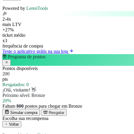
Powered by
LerenTools
🎉
2-4x
mais LTV
+27%
ticket médio
x3
frequência de compra
Teste o aplicativo grátis na sua loja
Programa de pontos
Pontos disponíveis
200
pts
Resgatados:
0
¡Olá, visitante! 👋
Próximo nível:
Bronze
20%
Faltam
800
pontos para chegar em Bronze
Simular compra
Resgatar
Escolha sua recompensa
Voltar