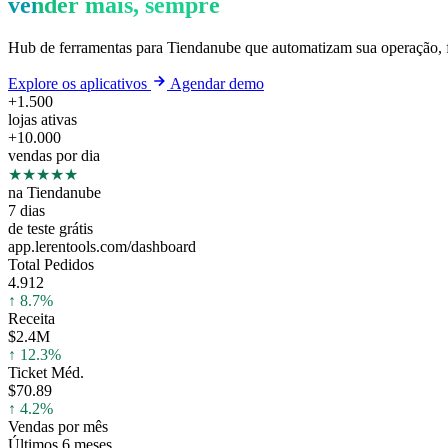
vender mais, sempre
Hub de ferramentas para Tiendanube que automatizam sua operação, 
Explore os aplicativos
Agendar demo
+1.500
lojas ativas
+10.000
vendas por dia
★★★★★
na Tiendanube
7 dias
de teste grátis
app.lerentools.com/dashboard
Total Pedidos
4.912
↑ 8.7%
Receita
$2.4M
↑ 12.3%
Ticket Méd.
$70.89
↑ 4.2%
Vendas por mês
Últimos 6 meses