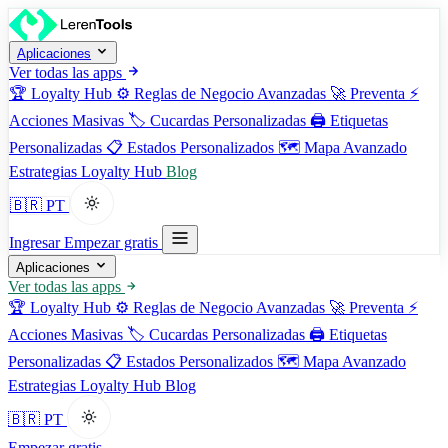
Aplicaciones
Ver todas las apps
🏆
Loyalty Hub
⚙️
Reglas de Negocio Avanzadas
🚀
Preventa
⚡
Acciones Masivas
🏷️
Cucardas Personalizadas
🖨️
Etiquetas
Personalizadas
📋
Estados Personalizados
🗺️
Mapa Avanzado
Estrategias
Loyalty Hub
Blog
🇧🇷 PT
Ingresar
Empezar gratis
Aplicaciones
Ver todas las apps
🏆
Loyalty Hub
⚙️
Reglas de Negocio Avanzadas
🚀
Preventa
⚡
Acciones Masivas
🏷️
Cucardas Personalizadas
🖨️
Etiquetas
Personalizadas
📋
Estados Personalizados
🗺️
Mapa Avanzado
Estrategias
Loyalty Hub
Blog
🇧🇷 PT
Empezar gratis