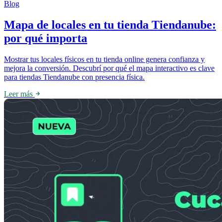
Blog
Mapa de locales en tu tienda Tiendanube:
por qué importa
Mostrar tus locales físicos en tu tienda online genera confianza y
mejora la conversión. Descubrí por qué el mapa interactivo es clave
para tiendas Tiendanube con presencia física.
Leer más