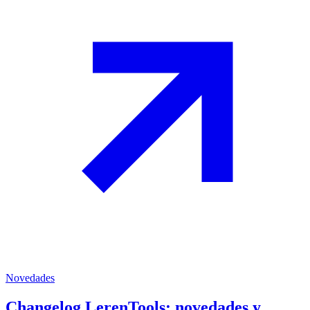
Novedades
Changelog LerenTools: novedades y