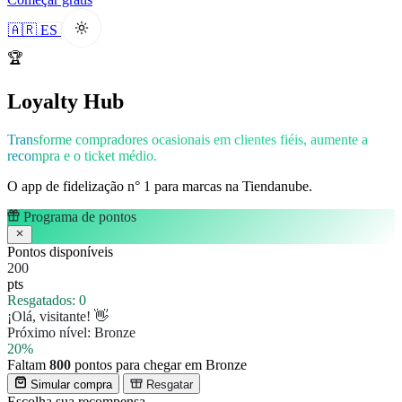
🇦🇷 ES
🏆
Loyalty Hub
Transforme compradores ocasionais em clientes fiéis, aumente a
recompra e o ticket médio.
O app de fidelização n° 1 para marcas na Tiendanube.
Programa de pontos
Pontos disponíveis
200
pts
Resgatados:
0
¡Olá, visitante! 👋
Próximo nível:
Bronze
20%
Faltam
800
pontos para chegar em Bronze
Simular compra
Resgatar
Escolha sua recompensa