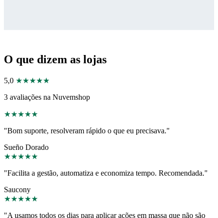
O que dizem as lojas
5,0
★★★★★
3 avaliações na Nuvemshop
★
★
★
★
★
"Bom suporte, resolveram rápido o que eu precisava."
Sueño Dorado
★
★
★
★
★
"Facilita a gestão, automatiza e economiza tempo. Recomendada."
Saucony
★
★
★
★
★
"A usamos todos os dias para aplicar ações em massa que não são