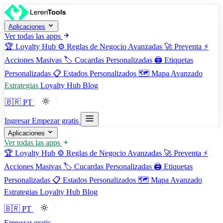
Aplicaciones
Ver todas las apps
🏆
Loyalty Hub
⚙️
Reglas de Negocio Avanzadas
🚀
Preventa
⚡
Acciones Masivas
🏷️
Cucardas Personalizadas
🖨️
Etiquetas
Personalizadas
📋
Estados Personalizados
🗺️
Mapa Avanzado
Estrategias
Loyalty Hub
Blog
🇧🇷 PT
Ingresar
Empezar gratis
Aplicaciones
Ver todas las apps
🏆
Loyalty Hub
⚙️
Reglas de Negocio Avanzadas
🚀
Preventa
⚡
Acciones Masivas
🏷️
Cucardas Personalizadas
🖨️
Etiquetas
Personalizadas
📋
Estados Personalizados
🗺️
Mapa Avanzado
Estrategias
Loyalty Hub
Blog
🇧🇷 PT
Empezar gratis