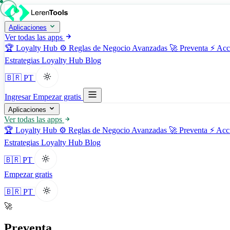
Aplicaciones
Ver todas las apps
🏆
Loyalty Hub
⚙️
Reglas de Negocio Avanzadas
🚀
Preventa
⚡
Acc
Estrategias
Loyalty Hub
Blog
🇧🇷 PT
Ingresar
Empezar gratis
Aplicaciones
Ver todas las apps
🏆
Loyalty Hub
⚙️
Reglas de Negocio Avanzadas
🚀
Preventa
⚡
Acc
Estrategias
Loyalty Hub
Blog
🇧🇷 PT
Empezar gratis
🇧🇷 PT
🚀
Preventa