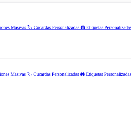
iones Masivas
🏷️
Cucardas Personalizadas
🖨️
Etiquetas Personalizada
iones Masivas
🏷️
Cucardas Personalizadas
🖨️
Etiquetas Personalizada