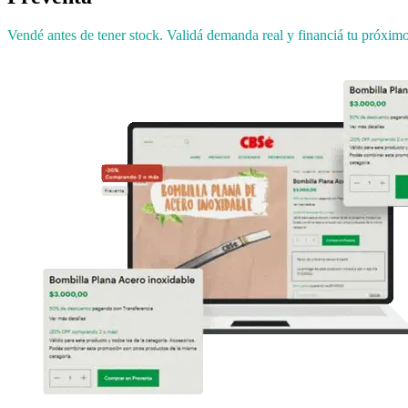
Vendé antes de tener stock. Validá demanda real y financiá tu próximo