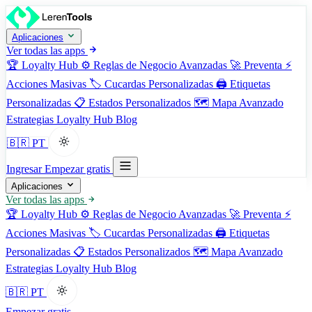
Aplicaciones
Ver todas las apps
🏆
Loyalty Hub
⚙️
Reglas de Negocio Avanzadas
🚀
Preventa
⚡
Acciones Masivas
🏷️
Cucardas Personalizadas
🖨️
Etiquetas
Personalizadas
📋
Estados Personalizados
🗺️
Mapa Avanzado
Estrategias
Loyalty Hub
Blog
🇧🇷 PT
Ingresar
Empezar gratis
Aplicaciones
Ver todas las apps
🏆
Loyalty Hub
⚙️
Reglas de Negocio Avanzadas
🚀
Preventa
⚡
Acciones Masivas
🏷️
Cucardas Personalizadas
🖨️
Etiquetas
Personalizadas
📋
Estados Personalizados
🗺️
Mapa Avanzado
Estrategias
Loyalty Hub
Blog
🇧🇷 PT
Empezar gratis